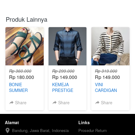
Produk Lainnya
Rp 360.000
Rp 299.000
Rp 319.000
Rp 180.000
Rp 149.000
Rp 149.000
BONIE
KEMEJA
VINI
SUMMER
PRESTIGE
CARDIGAN
FOOTWEAR
LINE - FBA
PREMIUM FBB
Share
Share
Share
Alamat
Links
Bandung, Jawa Barat, Indonesia
Prosedur Return