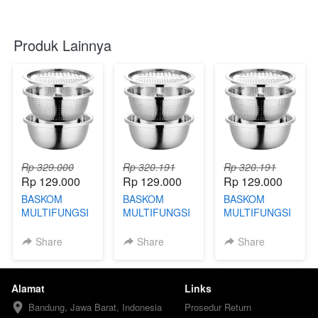
Produk Lainnya
Rp 329.000
Rp 320.191
Rp 320.191
Rp 129.000
Rp 129.000
Rp 129.000
BASKOM
BASKOM
BASKOM
MULTIFUNGSI
MULTIFUNGSI
MULTIFUNGSI
3IN1 - FBA
3IN1 - FBN
3IN1 - FBD
Share
Share
Share
Alamat
Links
Bandung, Jawa Barat, Indonesia
Prosedur Return