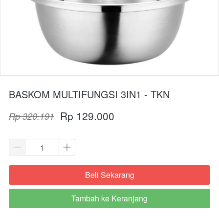
BASKOM MULTIFUNGSI 3IN1 - TKN
Rp 129.000
Rp 320.191
Beli Sekarang
`
Tambah ke Keranjang
`