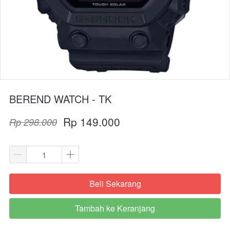
BEREND WATCH - TK
Rp 149.000
Rp 298.000
Beli Sekarang
`
Tambah ke Keranjang
`