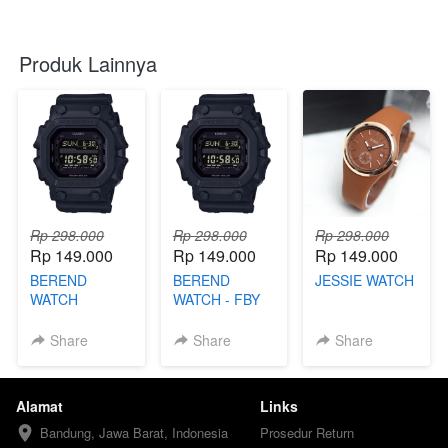
Produk Lainnya
Rp 298.000
Rp 298.000
Rp 298.000
Rp 149.000
Rp 149.000
Rp 149.000
BEREND
BEREND
JESSIE WATCH
WATCH
WATCH - FBY
Share
Share
Share
Alamat
Links
Bandung, Jawa Barat, Indonesia
Prosedur Return