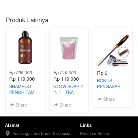
Produk Lainnya
Rp 299.000
Rp 219.000
Rp 0
Rp 119.000
Rp 119.000
BONUS
SHAMPOO
GLOW SOAP 2
PENGASAH
PENGHITAM
IN 1 - TKA
GERGAJI
RAMBUT
Share
Share
Share
Alamat
Links
Bandung, Jawa Barat, Indonesia
Prosedur Return