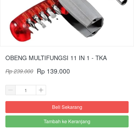
OBENG MULTIFUNGSI 11 IN 1 - TKA
Rp 139.000
Rp 239.000
Beli Sekarang
`
Tambah ke Keranjang
`