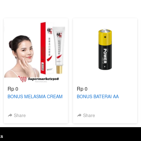
Rp 0
Rp 0
BONUS MELASMA CREAM
BONUS BATERAI AA
Share
Share
ks