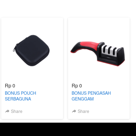
Rp 0
Rp 0
BONUS POUCH
BONUS PENGASAH
SERBAGUNA
GENGGAM
Share
Share