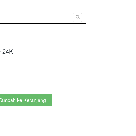
Cari ...
 24K
Tambah ke Keranjang