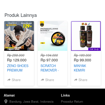
Produk Lainnya
Rp 258.000
Rp 194.000
Rp 189.000
Rp 129.000
Rp 97.000
Rp 99.000
ZENO SHOES
SCRATCH
MINYAK
PREMIUM
REMOVER -
KEMIRI
TKD
ORIGINAL -
FBB
Share
Share
Share
Alamat
Links
Bandung, Jawa Barat, Indonesia
Prosedur Return