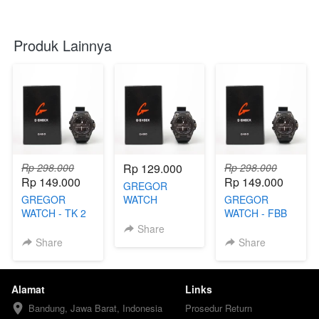
Produk Lainnya
Rp 298.000
Rp 129.000
Rp 298.000
Rp 149.000
Rp 149.000
GREGOR
GREGOR
WATCH
GREGOR
WATCH - TK 2
WATCH - FBB
Share
Share
Share
Alamat
Links
Bandung, Jawa Barat, Indonesia
Prosedur Return