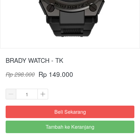
BRADY WATCH - TK
Rp 149.000
Rp 298.000
Beli Sekarang
`
Tambah ke Keranjang
`