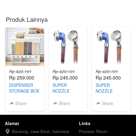
Produk Lainnya
Rp 420.191
Rp 420.191
Rp 420.191
Rp 259.000
Rp 245.000
Rp 245.000
DISPENSER
SUPER
SUPER
STORAGE BOX
NOZZLE
NOZZLE
- FBY
SPRAY - FBY
SPRAY - TK
Share
Share
Share
Alamat
Links
Bandung, Jawa Barat, Indonesia
Prosedur Return