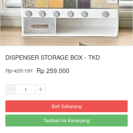
DISPENSER STORAGE BOX - TKD
Rp 259.000
Rp 420.191
Beli Sekarang
`
Tambah ke Keranjang
`