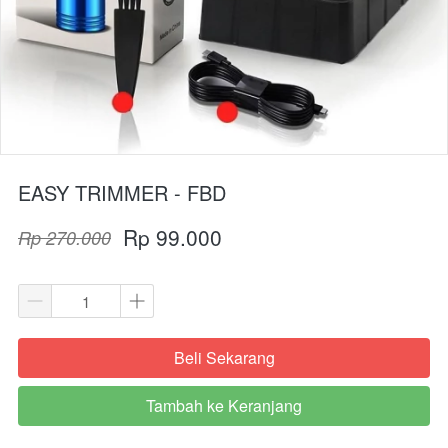
EASY TRIMMER - FBD
Rp 99.000
Rp 270.000
Beli Sekarang
`
Tambah ke Keranjang
`