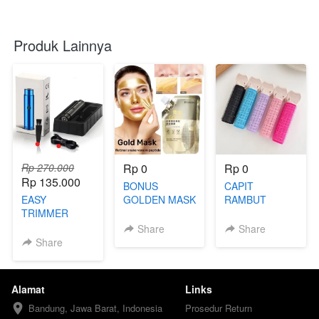
Produk Lainnya
Rp 270.000
Rp 0
Rp 0
Rp 135.000
BONUS
CAPIT
EASY
GOLDEN MASK
RAMBUT
TRIMMER
COLLAGEN
KOREA
Share
Share
Share
Alamat
Links
Bandung, Jawa Barat, Indonesia
Prosedur Return