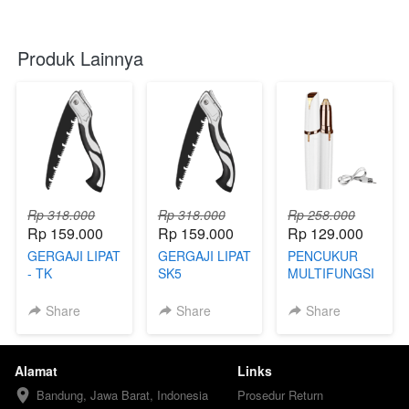
Produk Lainnya
Rp 318.000
Rp 318.000
Rp 258.000
Rp 159.000
Rp 159.000
Rp 129.000
GERGAJI LIPAT
GERGAJI LIPAT
PENCUKUR
- TK
SK5
MULTIFUNGSI
Share
Share
Share
Alamat
Links
Bandung, Jawa Barat, Indonesia
Prosedur Return