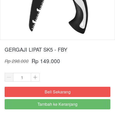
GERGAJI LIPAT SK5 - FBY
Rp 149.000
Rp 298.000
Beli Sekarang
`
Tambah ke Keranjang
`