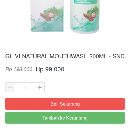
GLIVI NATURAL MOUTHWASH 200ML - SND
Rp 99.000
Rp 198.000
Beli Sekarang
`
Tambah ke Keranjang
`