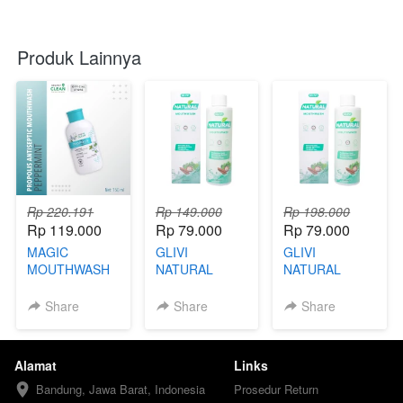
Produk Lainnya
Rp 220.191
Rp 149.000
Rp 198.000
Rp 119.000
Rp 79.000
Rp 79.000
MAGIC
GLIVI
GLIVI
MOUTHWASH
NATURAL
NATURAL
FORMULA -
MOUTHWASH -
MOUTHWASH
FBK
SNA
200ML (79) -
Share
Share
Share
FBB
Alamat
Links
Bandung, Jawa Barat, Indonesia
Prosedur Return