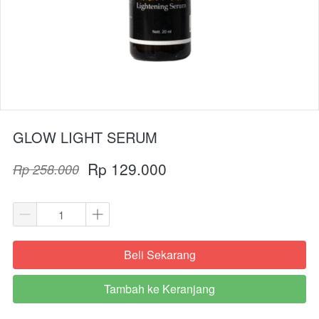
GLOW LIGHT SERUM
Rp 129.000
Rp 258.000
Beli Sekarang
`
Tambah ke Keranjang
`