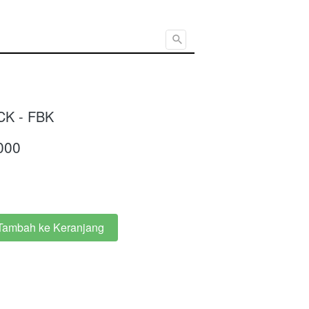
Cari ...
K - FBK
000
Tambah ke Keranjang