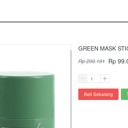
GREEN MASK STIC
Rp 99.
Rp 200.191
Beli Sekarang
`
`