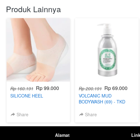
Produk Lainnya
Rp 99.000
Rp 69.000
Rp 160.191
Rp 200.191
SILICONE HEEL
VOLCANIC MUD
BODYWASH (69) - TKD
Share
Share
Alamat
Lin