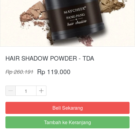
HAIR SHADOW POWDER - TDA
Rp 119.000
Rp 260.191
Beli Sekarang
`
Tambah ke Keranjang
`