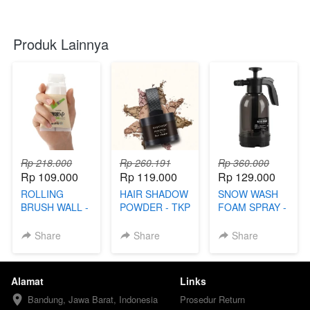
Produk Lainnya
Rp 218.000
Rp 260.191
Rp 360.000
Rp 109.000
Rp 119.000
Rp 129.000
ROLLING
HAIR SHADOW
SNOW WASH
BRUSH WALL -
POWDER - TKP
FOAM SPRAY -
TKP
SDA
Share
Share
Share
Alamat
Links
Bandung, Jawa Barat, Indonesia
Prosedur Return