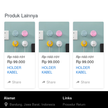
Produk Lainnya
Rp 160.191
Rp 160.191
Rp 160.191
Rp 99.000
Rp 99.000
Rp 99.000
HOLDER
HOLDER
HOLDER
KABEL
KABEL
KABEL
TEMPEL - FBY
TEMPEL - FBD
TEMPEL - FBN
Share
Share
Share
Alamat
Links
Bandung, Jawa Barat, Indonesia
Prosedur Return