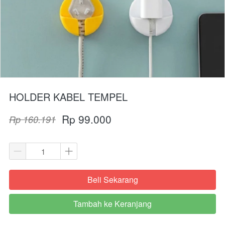
HOLDER KABEL TEMPEL
Rp 99.000
Rp 160.191
Beli Sekarang
`
Tambah ke Keranjang
`