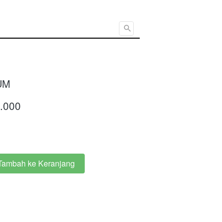
Cari ...
UM
.000
Tambah ke Keranjang