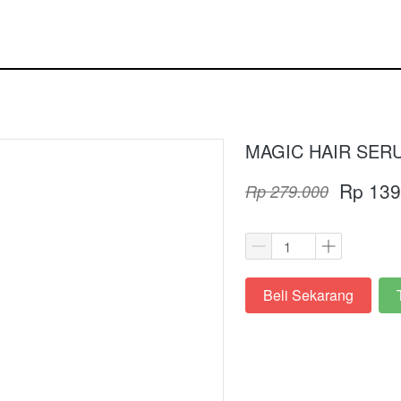
MAGIC HAIR SER
Rp 139
Rp 279.000
Beli Sekarang
`
`