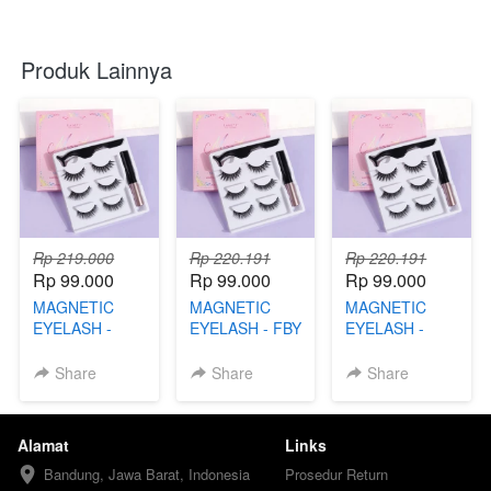
Produk Lainnya
Rp 219.000
Rp 220.191
Rp 220.191
Rp 99.000
Rp 99.000
Rp 99.000
MAGNETIC
MAGNETIC
MAGNETIC
EYELASH -
EYELASH - FBY
EYELASH -
FBA
FBN
Share
Share
Share
Alamat
Links
Bandung, Jawa Barat, Indonesia
Prosedur Return