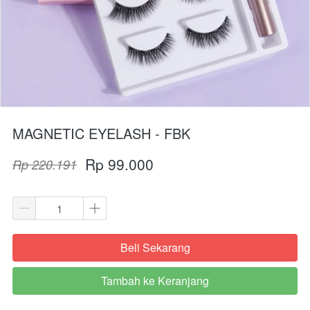
MAGNETIC EYELASH - FBK
Rp 99.000
Rp 220.191
Beli Sekarang
`
Tambah ke Keranjang
`