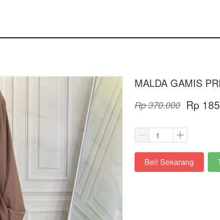
MALDA GAMIS PR
Rp 185
Rp 370.000
Beli Sekarang
`
`