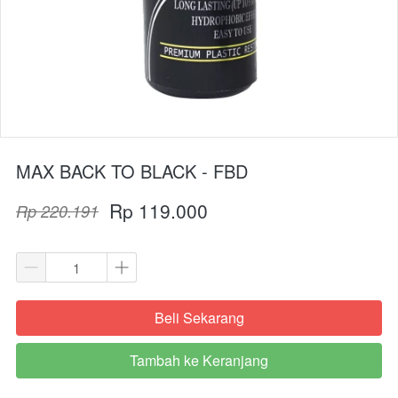
MAX BACK TO BLACK - FBD
Rp 119.000
Rp 220.191
Beli Sekarang
`
Tambah ke Keranjang
`