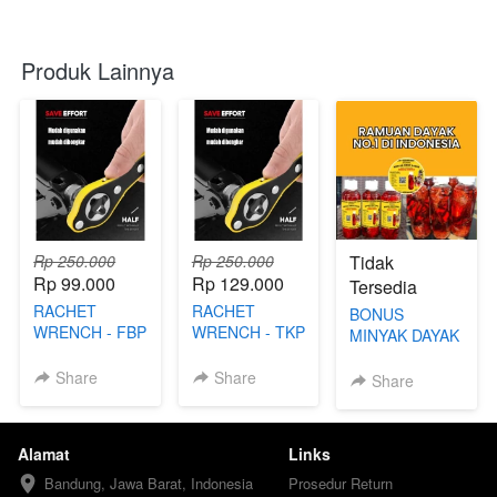
Produk Lainnya
Rp 250.000
Rp 250.000
Tidak
Rp 99.000
Rp 129.000
Tersedia
RACHET
RACHET
BONUS
WRENCH - FBP
WRENCH - TKP
MINYAK DAYAK
TRADISIONAL
Share
Share
Share
Alamat
Links
Bandung, Jawa Barat, Indonesia
Prosedur Return