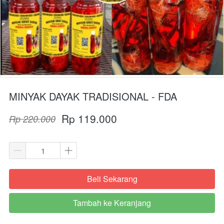
MINYAK DAYAK TRADISIONAL - FDA
Rp 119.000
Rp 220.000
Beli Sekarang
`
Tambah ke Keranjang
`