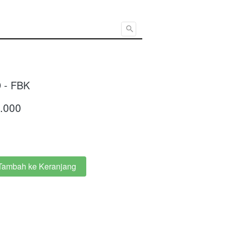
Cari ...
 - FBK
.000
Tambah ke Keranjang