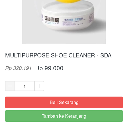
MULTIPURPOSE SHOE CLEANER - SDA
Rp 99.000
Rp 320.191
Beli Sekarang
`
Tambah ke Keranjang
`