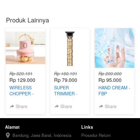
Produk Lainnya
Rp 320.191
Rp 160.191
Rp 200.000
Rp 129.000
Rp 79.000
Rp 95.000
WIRELESS
SUPER
HAND CREAM -
CHOPPER -
TRIMMER -
FBP
FBY
FBD
Share
Share
Share
Alamat
Links
Bandung, Jawa Barat, Indonesia
Prosedur Return