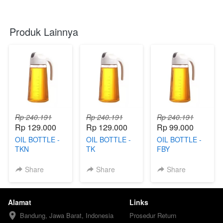
Produk Lainnya
Rp 240.191
Rp 240.191
Rp 240.191
Rp 129.000
Rp 129.000
Rp 99.000
OIL BOTTLE -
OIL BOTTLE -
OIL BOTTLE -
TKN
TK
FBY
Share
Share
Share
Alamat
Links
Bandung, Jawa Barat, Indonesia
Prosedur Return