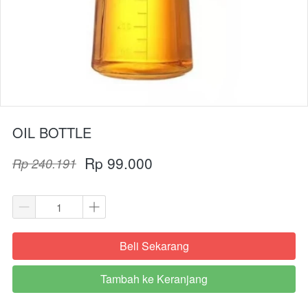
OIL BOTTLE
Rp 99.000
Rp 240.191
Beli Sekarang
`
Tambah ke Keranjang
`