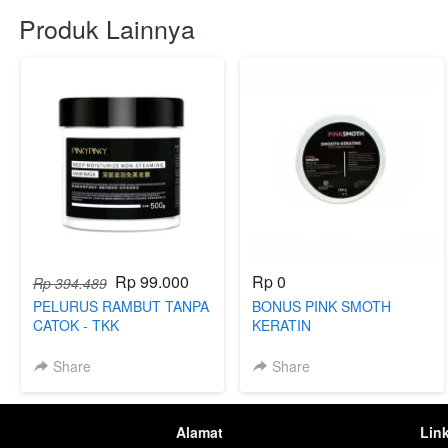
Produk Lainnya
Rp 99.000
Rp 0
Rp 394.489
PELURUS RAMBUT TANPA
BONUS PINK SMOTH
CATOK - TKK
KERATIN
Share
Share
Alamat
Lin