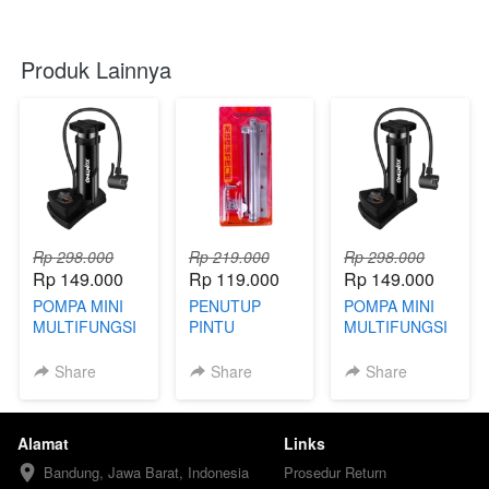
Produk Lainnya
Rp 298.000
Rp 219.000
Rp 298.000
Rp 149.000
Rp 119.000
Rp 149.000
POMPA MINI
PENUTUP
POMPA MINI
MULTIFUNGSI
PINTU
MULTIFUNGSI
- FBD
OTOMATIS -
- FBK
FBA
Share
Share
Share
Alamat
Links
Bandung, Jawa Barat, Indonesia
Prosedur Return