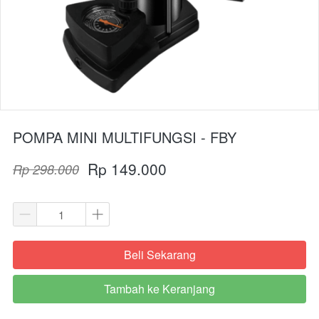
POMPA MINI MULTIFUNGSI - FBY
Rp 149.000
Rp 298.000
Beli Sekarang
`
Tambah ke Keranjang
`