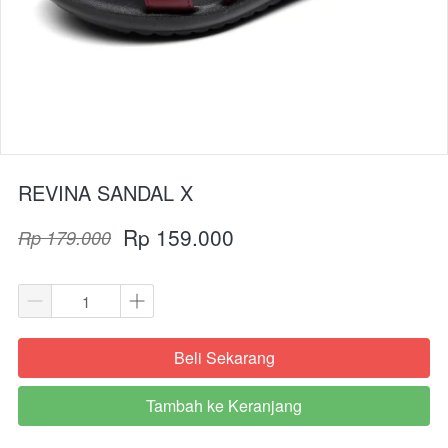
REVINA SANDAL X
Rp 159.000
Rp 179.000
Beli Sekarang
`
Tambah ke Keranjang
`