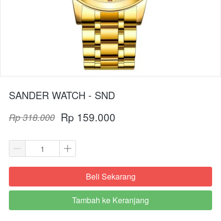
SANDER WATCH - SND
Rp 159.000
Rp 318.000
Beli Sekarang
`
Tambah ke Keranjang
`