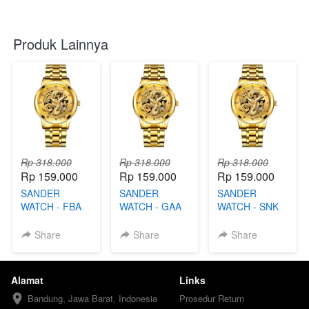
Produk Lainnya
Rp 318.000
Rp 318.000
Rp 318.000
Rp 159.000
Rp 159.000
Rp 159.000
SANDER
SANDER
SANDER
WATCH - FBA
WATCH - GAA
WATCH - SNK
Share
Share
Share
Alamat
Links
Bandung, Jawa Barat, Indonesia
Prosedur Return