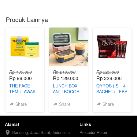
Produk Lainnya
Rp 199.000
Rp 219.000
Rp 329.000
Rp 99.000
Rp 129.000
Rp 229.000
THE FACE
LUNCH BOX
QYROS (ISI 14
TEMULAWAK
ANTI BOCOR -
SACHET) - FBR
(99) - TKP
FBI
Share
Share
Share
Alamat
Links
Bandung, Jawa Barat, Indonesia
Prosedur Return