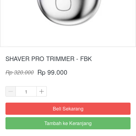
SHAVER PRO TRIMMER - FBK
Rp 99.000
Rp 320.000
Beli Sekarang
`
Tambah ke Keranjang
`