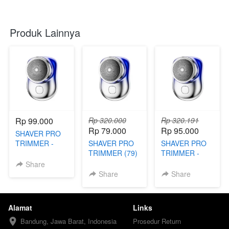
Produk Lainnya
Rp 99.000
Rp 320.000
Rp 320.191
Rp 79.000
Rp 95.000
SHAVER PRO
TRIMMER -
SHAVER PRO
SHAVER PRO
TKB
TRIMMER (79)
TRIMMER -
- FBB
TKD
Share
Share
Share
Alamat
Links
Bandung, Jawa Barat, Indonesia
Prosedur Return