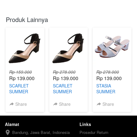
Produk Lainnya
Rp 159.000
Rp 278.000
Rp 278.000
Rp 139.000
Rp 139.000
Rp 139.000
SCARLET
SCARLET
STASIA
SUMMER
SUMMER
SUMMER
FOOTWEAR X
FOOTWEAR
FOOTWEAR
FBY
FBY
Share
Share
Share
Alamat
Links
Bandung, Jawa Barat, Indonesia
Prosedur Return