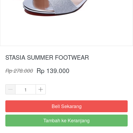
STASIA SUMMER FOOTWEAR
Rp 139.000
Rp 278.000
Beli Sekarang
`
Tambah ke Keranjang
`