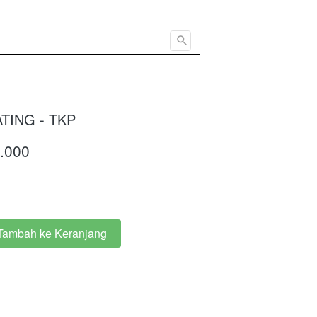
Cari ...
TING - TKP
.000
Tambah ke Keranjang