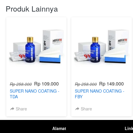
Produk Lainnya
Rp 109.000
Rp 149.000
Rp 258.000
Rp 258.000
SUPER NANO COATING -
SUPER NANO COATING -
TDA
FBY
Share
Share
Alamat
Lin