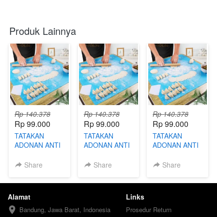
Produk Lainnya
Rp 140.378
Rp 140.378
Rp 140.378
Rp 99.000
Rp 99.000
Rp 99.000
TATAKAN
TATAKAN
TATAKAN
ADONAN ANTI
ADONAN ANTI
ADONAN ANTI
LENGKET -
LENGKET -FBN
LENGKET -
FBY
TKD
Share
Share
Share
Alamat
Links
Bandung, Jawa Barat, Indonesia
Prosedur Return