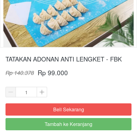
TATAKAN ADONAN ANTI LENGKET - FBK
Rp 99.000
Rp 140.378
Beli Sekarang
`
Tambah ke Keranjang
`