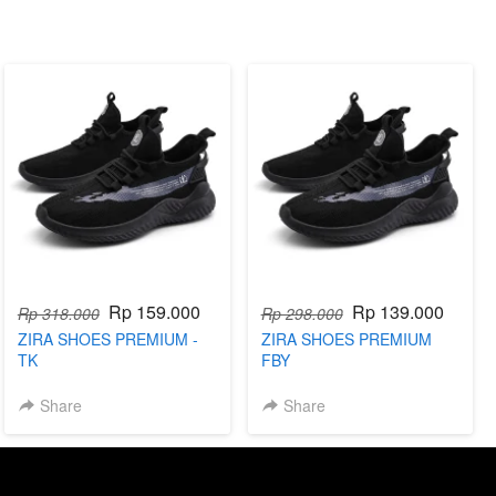
Rp 159.000
Rp 139.000
Rp 318.000
Rp 298.000
ZIRA SHOES PREMIUM -
ZIRA SHOES PREMIUM
TK
FBY
Share
Share