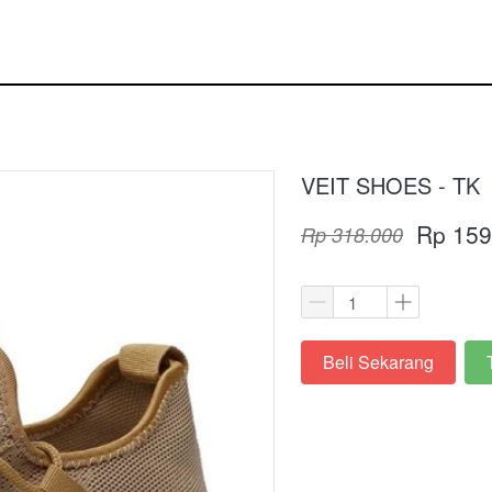
VEIT SHOES - TK
Rp 159
Rp 318.000
Beli Sekarang
`
`