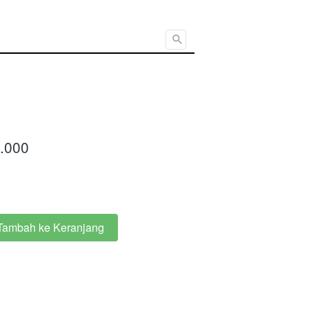
Cari ...
.000
Tambah ke Keranjang