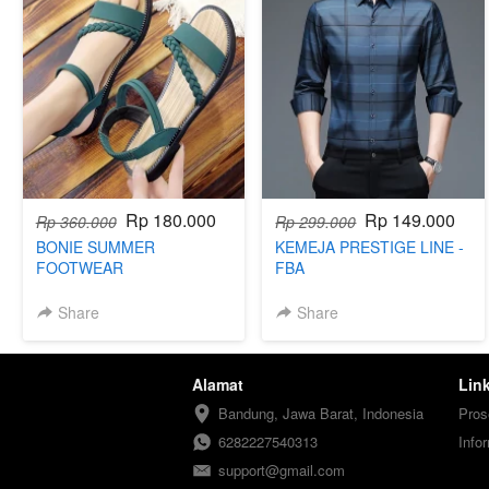
Rp 180.000
Rp 149.000
Rp 360.000
Rp 299.000
BONIE SUMMER
KEMEJA PRESTIGE LINE -
FOOTWEAR
FBA
Share
Share
Alamat
Lin
Bandung, Jawa Barat, Indonesia
Pros
6282227540313
Info
support@gmail.com