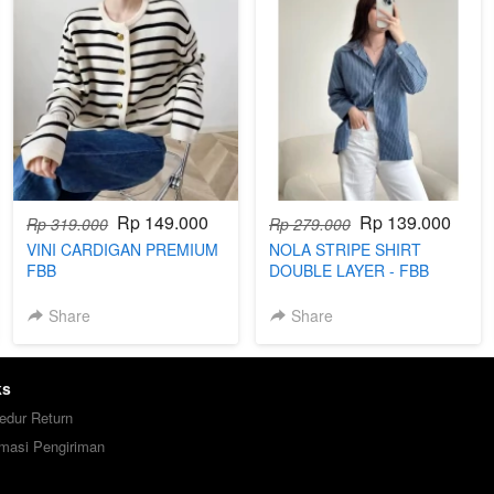
Rp 149.000
Rp 139.000
Rp 319.000
Rp 279.000
VINI CARDIGAN PREMIUM
NOLA STRIPE SHIRT
FBB
DOUBLE LAYER - FBB
Share
Share
ks
edur Return
rmasi Pengiriman