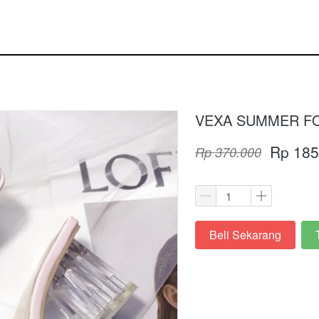
VEXA SUMMER F
Rp 185
Rp 370.000
Beli Sekarang
`
`