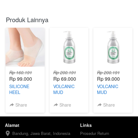
Produk Lainnya
Rp 160.191
Rp 200.191
Rp 200.191
Rp 99.000
Rp 69.000
Rp 99.000
SILICONE
VOLCANIC
VOLCANIC
HEEL
MUD
MUD
BODYWASH
BODYWASH
(69) - TKD
(99) - TKB
Share
Share
Share
Alamat
Links
Bandung, Jawa Barat, Indonesia
Prosedur Return