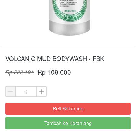
VOLCANIC MUD BODYWASH - FBK
Rp 109.000
Rp 200.191
Beli Sekarang
`
Tambah ke Keranjang
`