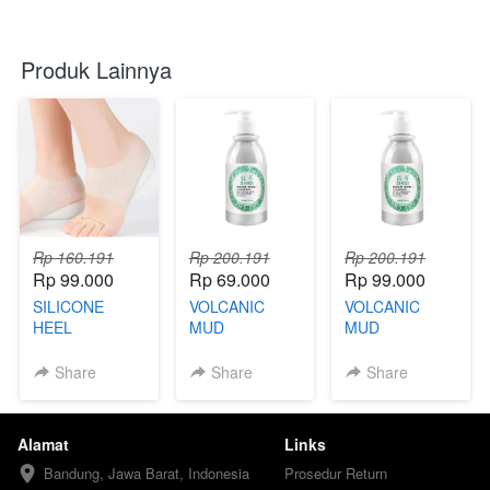
Produk Lainnya
Rp 160.191
Rp 200.191
Rp 200.191
Rp 99.000
Rp 69.000
Rp 99.000
SILICONE
VOLCANIC
VOLCANIC
HEEL
MUD
MUD
BODYWASH
BODYWASH
(69) - TKD
(99) - TKB
Share
Share
Share
Alamat
Links
Bandung, Jawa Barat, Indonesia
Prosedur Return