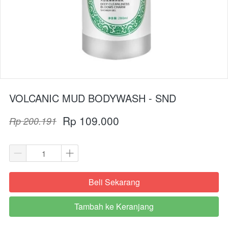
VOLCANIC MUD BODYWASH - SND
Rp 109.000
Rp 200.191
Beli Sekarang
`
Tambah ke Keranjang
`