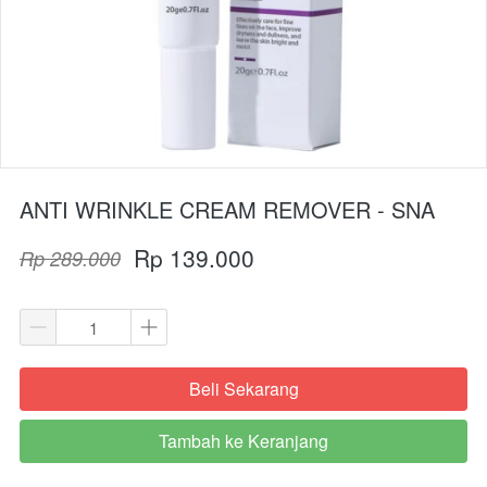
ANTI WRINKLE CREAM REMOVER - SNA
Rp 139.000
Rp 289.000
Beli Sekarang
`
Tambah ke Keranjang
`