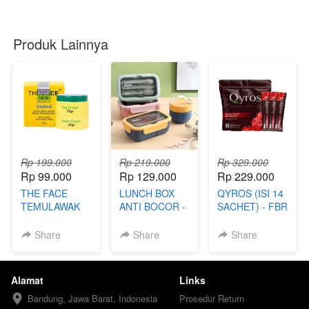
Produk Lainnya
Rp 199.000
Rp 219.000
Rp 329.000
Rp 99.000
Rp 129.000
Rp 229.000
THE FACE
LUNCH BOX
QYROS (ISI 14
TEMULAWAK
ANTI BOCOR -
SACHET) - FBR
(99) - TKP
FBI
Share
Share
Share
Alamat
Links
Bandung, Jawa Barat, Indonesia
Prosedur Return