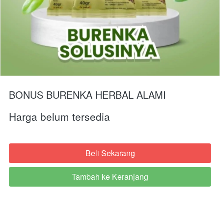
BONUS BURENKA HERBAL ALAMI
Harga belum tersedia
Beli Sekarang
`
Tambah ke Keranjang
`