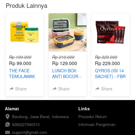
Produk Lainnya
Rp 199.000
Rp 219.000
Rp 329.000
Rp 99.000
Rp 129.000
Rp 229.000
THE FACE
LUNCH BOX
QYROS (ISI 14
TEMULAWAK
ANTI BOCOR -
SACHET) - FBR
(99) - TKP
FBI
Share
Share
Share
Alamat
Links
Bandung, Jawa Barat, Indonesia
Prosedur Return
6282227540313
Informasi Pengiriman
support@gmail.com