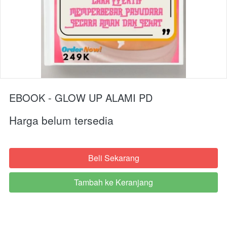
EBOOK - GLOW UP ALAMI PD
Harga belum tersedia
Beli Sekarang
`
Tambah ke Keranjang
`