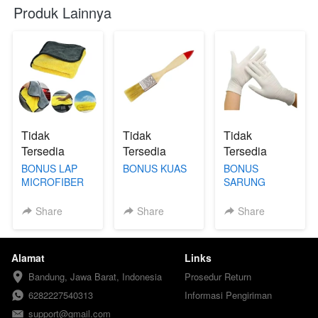
Produk Lainnya
Tidak
Tidak
Tidak
Tersedia
Tersedia
Tersedia
BONUS LAP
BONUS KUAS
BONUS
MICROFIBER
SARUNG
TANGAN
Share
Share
Share
Alamat
Links
Bandung, Jawa Barat, Indonesia
Prosedur Return
6282227540313
Informasi Pengiriman
support@gmail.com