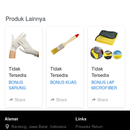
Produk Lainnya
Tidak
Tidak
Tidak
Tersedia
Tersedia
Tersedia
BONUS
BONUS KUAS
BONUS LAP
SARUNG
MICROFIBER
TANGAN
Share
Share
Share
Alamat
Links
Bandung, Jawa Barat, Indonesia
Prosedur Return