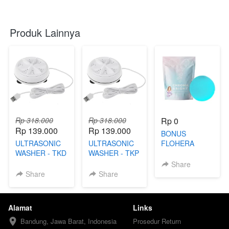
Produk Lainnya
Rp 318.000
Rp 318.000
Rp 0
Rp 139.000
Rp 139.000
BONUS
ULTRASONIC
ULTRASONIC
FLOHERA
WASHER - TKD
WASHER - TKP
SOAP
Share
Share
Share
Alamat
Links
Bandung, Jawa Barat, Indonesia
Prosedur Return