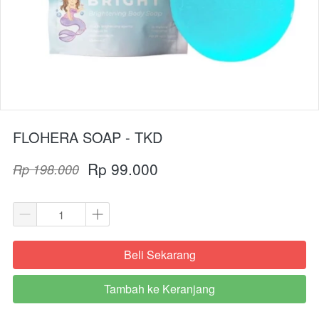
FLOHERA SOAP - TKD
Rp 99.000
Rp 198.000
Beli Sekarang
`
Tambah ke Keranjang
`