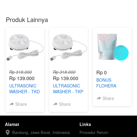
Produk Lainnya
Rp 318.000
Rp 318.000
Rp 0
Rp 139.000
Rp 139.000
BONUS
ULTRASONIC
ULTRASONIC
FLOHERA
WASHER - TKD
WASHER - TKP
SOAP
Share
Share
Share
Alamat
Links
Bandung, Jawa Barat, Indonesia
Prosedur Return