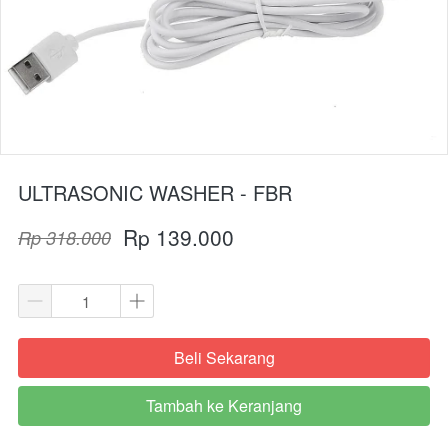
ULTRASONIC WASHER - FBR
Rp 139.000
Rp 318.000
Beli Sekarang
`
Tambah ke Keranjang
`