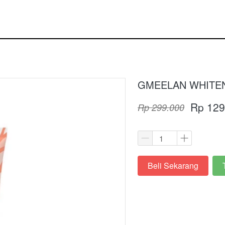
GMEELAN WHITEN
Rp 129
Rp 299.000
Beli Sekarang
`
`