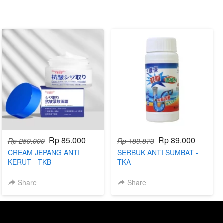
Rp 85.000
Rp 89.000
Rp 259.000
Rp 189.873
CREAM JEPANG ANTI
SERBUK ANTI SUMBAT -
KERUT - TKB
TKA
Share
Share