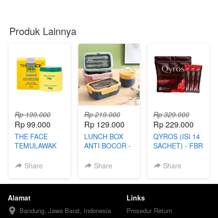
Produk Lainnya
Rp 199.000
Rp 219.000
Rp 329.000
Rp 99.000
Rp 129.000
Rp 229.000
THE FACE
LUNCH BOX
QYROS (ISI 14
TEMULAWAK
ANTI BOCOR -
SACHET) - FBR
(99) - TKP
FBI
Share
Share
Share
Alamat
Links
Bandung, Jawa Barat, Indonesia
Prosedur Return