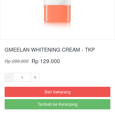
GMEELAN WHITENING CREAM - TKP
Rp 129.000
Rp 299.000
Beli Sekarang
`
Tambah ke Keranjang
`