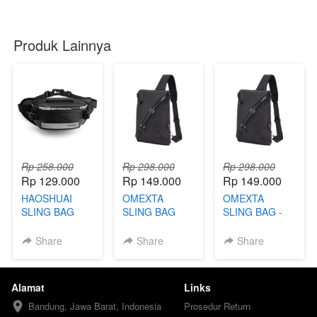
Produk Lainnya
Rp 258.000
Rp 298.000
Rp 298.000
Rp 129.000
Rp 149.000
Rp 149.000
HAOSHUAI
OMEXTA
OMEXTA
SLING BAG
SLING BAG
SLING BAG -
FBY
Share
Share
Share
Alamat
Links
Bandung, Jawa Barat, Indonesia
Prosedur Return