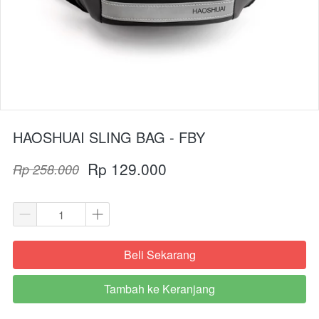
HAOSHUAI SLING BAG - FBY
Rp 129.000
Rp 258.000
Beli Sekarang
`
Tambah ke Keranjang
`