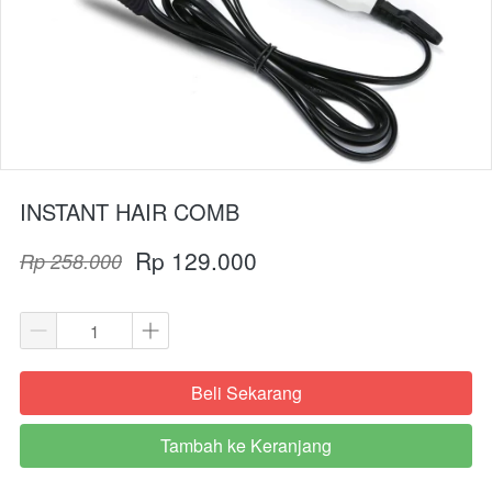
INSTANT HAIR COMB
Rp 129.000
Rp 258.000
Beli Sekarang
`
Tambah ke Keranjang
`