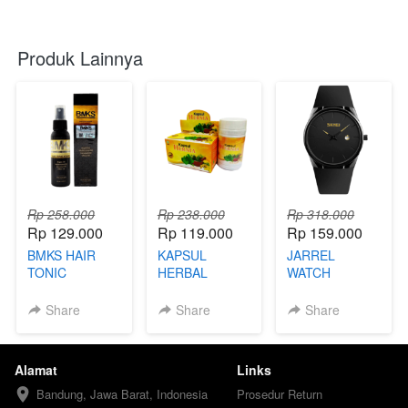
Produk Lainnya
Rp 258.000
Rp 238.000
Rp 318.000
Rp 129.000
Rp 119.000
Rp 159.000
BMKS HAIR
KAPSUL
JARREL
TONIC
HERBAL
WATCH
HERNIA
Share
Share
Share
Alamat
Links
Bandung, Jawa Barat, Indonesia
Prosedur Return