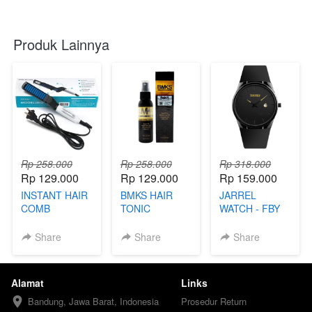
Produk Lainnya
Rp 258.000
Rp 258.000
Rp 318.000
Rp 129.000
Rp 129.000
Rp 159.000
INSTANT HAIR
BMKS HAIR
JARREL
COMB
TONIC
WATCH - FBY
Share
Share
Share
Alamat
Links
Bandung, Jawa Barat, Indonesia
Prosedur Return