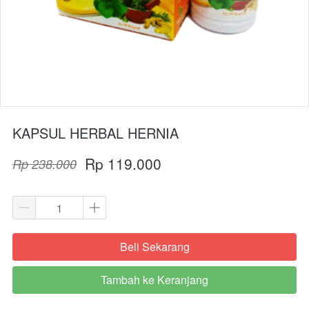
KAPSUL HERBAL HERNIA
Rp 119.000
Rp 238.000
Beli Sekarang
`
Tambah ke Keranjang
`