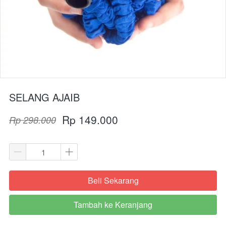
SELANG AJAIB
Rp 149.000
Rp 298.000
Beli Sekarang
`
Tambah ke Keranjang
`