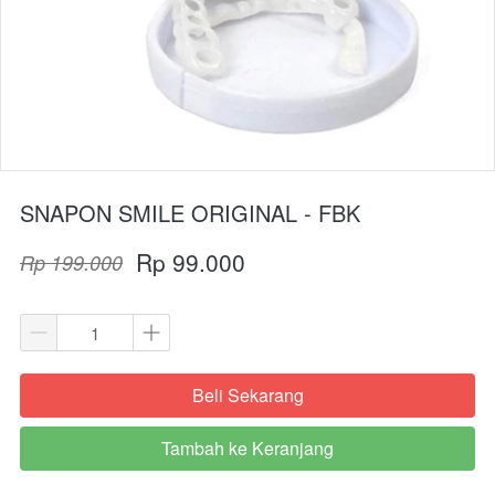
SNAPON SMILE ORIGINAL - FBK
Rp 99.000
Rp 199.000
Beli Sekarang
`
Tambah ke Keranjang
`