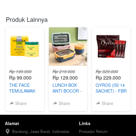
Produk Lainnya
Rp 199.000
Rp 219.000
Rp 329.000
Rp 99.000
Rp 129.000
Rp 229.000
THE FACE
LUNCH BOX
QYROS (ISI 14
TEMULAWAK
ANTI BOCOR -
SACHET) - FBR
(99) - TKP
FBI
Share
Share
Share
Alamat
Links
Bandung, Jawa Barat, Indonesia
Prosedur Return