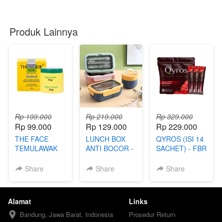
Produk Lainnya
Rp 199.000
Rp 219.000
Rp 329.000
Rp 99.000
Rp 129.000
Rp 229.000
THE FACE
LUNCH BOX
QYROS (ISI 14
TEMULAWAK
ANTI BOCOR -
SACHET) - FBR
(99) - TKP
FBI
Share
Share
Share
Alamat
Links
Bandung, Jawa Barat, Indonesia
Prosedur Return