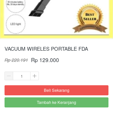
VACUUM WIRELES PORTABLE FDA
Rp 129.000
Rp 220.191
Beli Sekarang
`
Tambah ke Keranjang
`